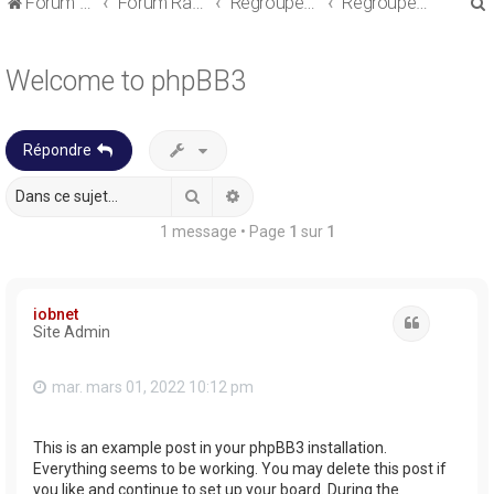
Forum de discussions sur le Regroupement de Crédits et le Rachat de Crédits
Forum Rachat de Crédits
Regroupement de crédits ou Rachat de Crédits pour Propriétaire
Regroupement de crédits avec garantie
Welcome to phpBB3
Répondre
r
Rechercher
Recherche avancée
1 message • Page
1
sur
1
r
iobnet
Citation
Site Admin
mar. mars 01, 2022 10:12 pm
This is an example post in your phpBB3 installation.
Everything seems to be working. You may delete this post if
you like and continue to set up your board. During the