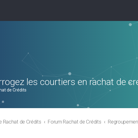
rogez les courtiers en rachat de cr
hat de Crédits
e Rachat de Crédits
Forum Rachat de Crédits