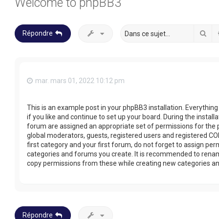
Welcome to phpBB3
Rec
Répondre
mar. mars 01, 2022 10:12 pm
This is an example post in your phpBB3 installation. Everythin
if you like and continue to set up your board. During the install
forum are assigned an appropriate set of permissions for the 
global moderators, guests, registered users and registered COP
first category and your first forum, do not forget to assign per
categories and forums you create. It is recommended to rename
copy permissions from these while creating new categories a
Répondre