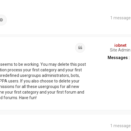
1 message
hercher
Recherche avancée
iobnet
Citation
Site Admin
Messages :
g seems to be working. You may delete this post
ation process your first category and your first
predefined usergroups administrators, bots,
PA users. If you also choose to delete your
missions for all these usergroups for all new
 your first category and your first forum and
nd forums. Have fun!
1 message