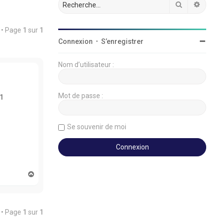
Rechercher
Reche
 • Page
1
sur
1
Connexion
•
S’enregistrer
Nom d’utilisateur :
Mot de passe :
1
Se souvenir de moi
H
a
u
t
 • Page
1
sur
1