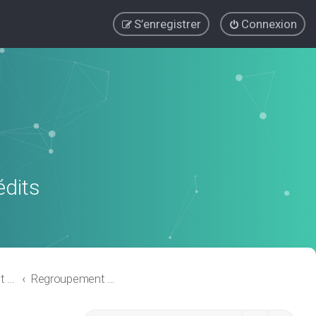
S’enregistrer
Connexion
édits
Regroupement de crédits ou Rachat de Crédits pour Propriétaire
Regroupement de crédits avec garantie