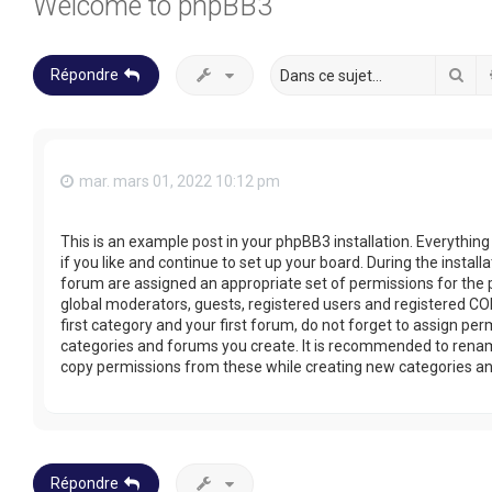
Welcome to phpBB3
Rec
Répondre
mar. mars 01, 2022 10:12 pm
This is an example post in your phpBB3 installation. Everythin
if you like and continue to set up your board. During the install
forum are assigned an appropriate set of permissions for the 
global moderators, guests, registered users and registered COP
first category and your first forum, do not forget to assign per
categories and forums you create. It is recommended to rename
copy permissions from these while creating new categories a
Répondre