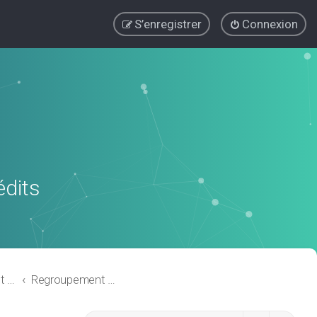
S’enregistrer
Connexion
édits
Regroupement de crédits ou Rachat de Crédits pour Propriétaire
Regroupement de crédits avec garantie