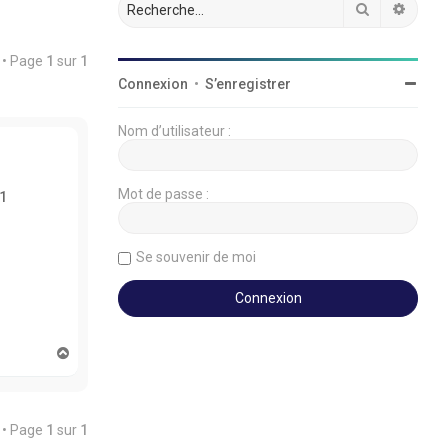
Rechercher
Reche
 • Page
1
sur
1
Connexion
•
S’enregistrer
Nom d’utilisateur :
Mot de passe :
1
Se souvenir de moi
H
a
u
t
 • Page
1
sur
1