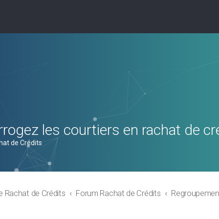
rogez les courtiers en rachat de cr
hat de Crédits
e Rachat de Crédits
Forum Rachat de Crédits