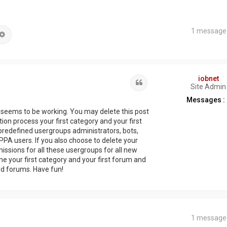
1 message
hercher
Recherche avancée
iobnet
Citation
Site Admin
Messages :
g seems to be working. You may delete this post
ation process your first category and your first
predefined usergroups administrators, bots,
PA users. If you also choose to delete your
missions for all these usergroups for all new
 your first category and your first forum and
nd forums. Have fun!
1 message