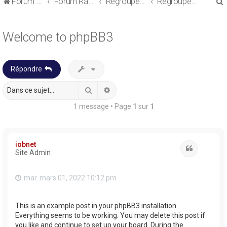
Forum de discussions sur le Regroupement de Crédits et le Rachat de Crédits
Forum Rachat de Crédits
Regroupement de crédits ou Rachat de Crédits pour Propriétaire
Regroupement de crédits avec garantie
Welcome to phpBB3
Répondre
r
Rechercher
Recherche avancée
1 message • Page
1
sur
1
r
iobnet
Citation
Site Admin
mar. mars 01, 2022 10:12 pm
This is an example post in your phpBB3 installation.
Everything seems to be working. You may delete this post if
you like and continue to set up your board. During the