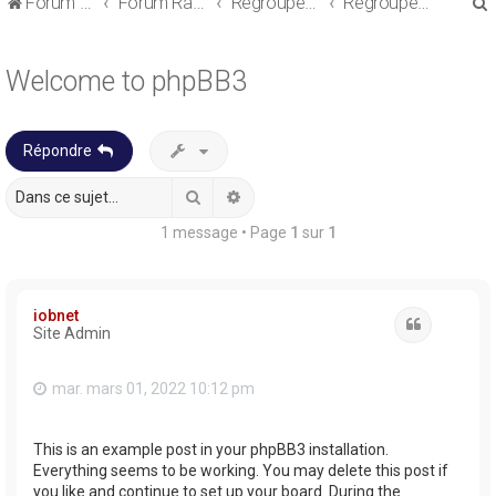
Forum de discussions sur le Regroupement de Crédits et le Rachat de Crédits
Forum Rachat de Crédits
Regroupement de crédits ou Rachat de Crédits pour Propriétaire
Regroupement de crédits avec garantie
Welcome to phpBB3
Répondre
r
Rechercher
Recherche avancée
1 message • Page
1
sur
1
r
iobnet
Citation
Site Admin
mar. mars 01, 2022 10:12 pm
This is an example post in your phpBB3 installation.
Everything seems to be working. You may delete this post if
you like and continue to set up your board. During the