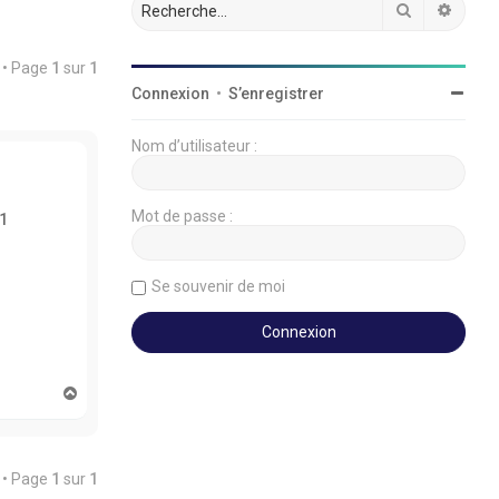
Rechercher
Reche
 • Page
1
sur
1
Connexion
•
S’enregistrer
Nom d’utilisateur :
Mot de passe :
1
Se souvenir de moi
H
a
u
t
 • Page
1
sur
1