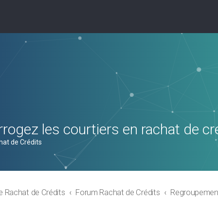
rogez les courtiers en rachat de cr
hat de Crédits
e Rachat de Crédits
Forum Rachat de Crédits