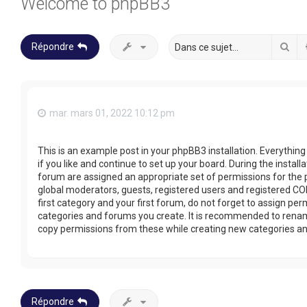
Welcome to phpBB3
Rec
Répondre
mar. mars 01, 2022 10:12 pm
This is an example post in your phpBB3 installation. Everythin
if you like and continue to set up your board. During the install
forum are assigned an appropriate set of permissions for the 
global moderators, guests, registered users and registered COP
first category and your first forum, do not forget to assign per
categories and forums you create. It is recommended to rename
copy permissions from these while creating new categories a
Répondre