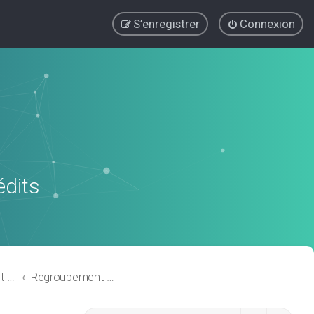
S’enregistrer
Connexion
édits
Regroupement de crédits ou Rachat de Crédits pour Propriétaire
Regroupement de crédits avec garantie