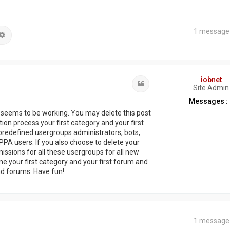
1 message
hercher
Recherche avancée
iobnet
Citation
Site Admin
Messages :
g seems to be working. You may delete this post
ation process your first category and your first
predefined usergroups administrators, bots,
PA users. If you also choose to delete your
missions for all these usergroups for all new
 your first category and your first forum and
nd forums. Have fun!
1 message