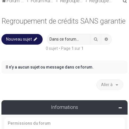
Forum de discussions sur le Regroupement de Crédits et le Rachat de Crédits
Forum Rachat de Crédits
Regroupement de crédits ou Rachat de Crédits pour Propriétaire
Regroupement de crédits SANS garantie
Regroupement de crédits SANS garantie
Rechercher
Recherche
Nouveau sujet
r
0 sujet • Page
1
sur
1
Il n’y a aucun sujet ou message dans ce forum.
r
Aller à
Informations
Permissions du forum