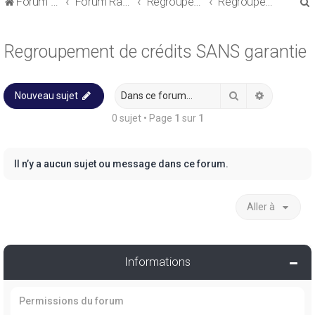
Forum de discussions sur le Regroupement de Crédits et le Rachat de Crédits
Forum Rachat de Crédits
Regroupement de crédits ou Rachat de Crédits pour Propriétaire
Regroupement de crédits SANS garantie
Regroupement de crédits SANS garantie
Rechercher
Recherche
Nouveau sujet
r
0 sujet • Page
1
sur
1
Il n’y a aucun sujet ou message dans ce forum.
r
Aller à
Informations
Permissions du forum