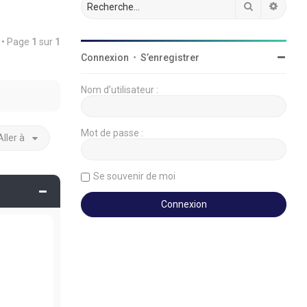
Rechercher
Reche
t • Page
1
sur
1
Connexion
•
S’enregistrer
Nom d’utilisateur :
Mot de passe :
Aller à
Se souvenir de moi