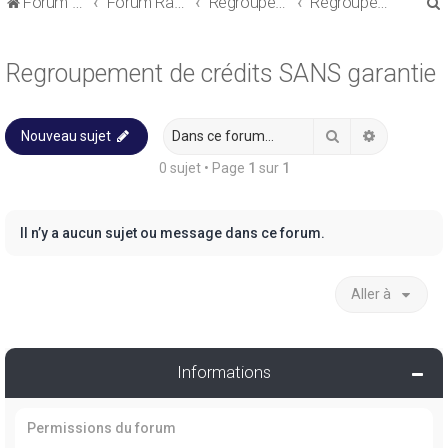
Forum de discussions sur le Regroupement de Crédits et le Rachat de Crédits
Forum Rachat de Crédits
Regroupement de crédits ou Rachat de Crédits pour Propriétaire
Regroupement de crédits SANS garantie
Regroupement de crédits SANS garantie
Rechercher
Recherche
Nouveau sujet
r
0 sujet • Page
1
sur
1
Il n’y a aucun sujet ou message dans ce forum.
r
Aller à
Informations
Permissions du forum