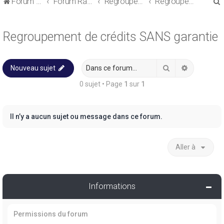
Forum de discussions sur le Regroupement de Crédits et le Rachat de Crédits
Forum Rachat de Crédits
Regroupement de crédits ou Rachat de Crédits pour Propriétaire
Regroupement de crédits SANS garantie
Regroupement de crédits SANS garantie
Rechercher
Recherche
Nouveau sujet
r
0 sujet • Page
1
sur
1
Il n’y a aucun sujet ou message dans ce forum.
r
Aller à
Informations
Permissions du forum