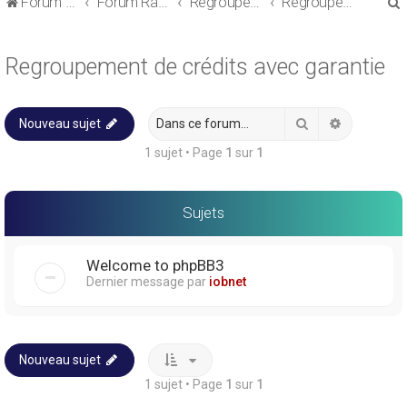
Forum de discussions sur le Regroupement de Crédits et le Rachat de Crédits
Forum Rachat de Crédits
Regroupement de crédits ou Rachat de Crédits pour Propriétaire
Regroupement de crédits avec garantie
Regroupement de crédits avec garantie
Rechercher
Recherche
Nouveau sujet
r
1 sujet • Page
1
sur
1
Sujets
r
Welcome to phpBB3
Dernier message par
iobnet
Nouveau sujet
1 sujet • Page
1
sur
1