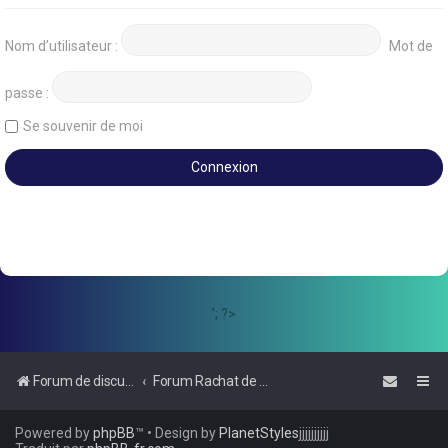
Nom d’utilisateur :
Mot de
passe :
Se souvenir de moi
'; ?>
Forum de discussions sur le Regroupement de Crédits et le Rachat de Crédits
Forum Rachat de Crédits
Powered by
phpBB
™
• Design by
PlanetStyles
jjjjjjjjjj