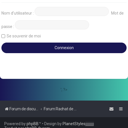
Nom d’utilisateur :
Mot de
passe :
Se souvenir de moi
'; ?>
Forum de discussions sur le Regroupement de Crédits et le Rachat de Crédits
Forum Rachat de Crédits
Powered by
phpBB
™
• Design by
PlanetStyles
jjjjjjjjjj