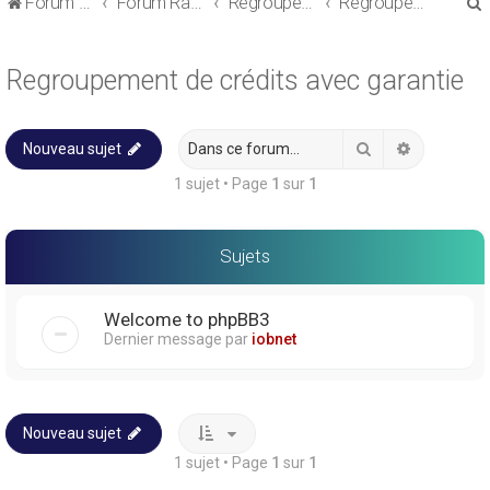
Forum de discussions sur le Regroupement de Crédits et le Rachat de Crédits
Forum Rachat de Crédits
Regroupement de crédits ou Rachat de Crédits pour Propriétaire
Regroupement de crédits avec garantie
Regroupement de crédits avec garantie
Rechercher
Recherche
Nouveau sujet
r
1 sujet • Page
1
sur
1
Sujets
r
Welcome to phpBB3
Dernier message par
iobnet
Nouveau sujet
1 sujet • Page
1
sur
1