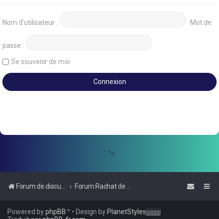
Nom d’utilisateur :
Mot de
passe :
Se souvenir de moi
'; ?>
Forum de discussions sur le Regroupement de Crédits et le Rachat de Crédits
Forum Rachat de Crédits
Powered by
phpBB
™
• Design by
PlanetStyles
jjjjjjjjjj