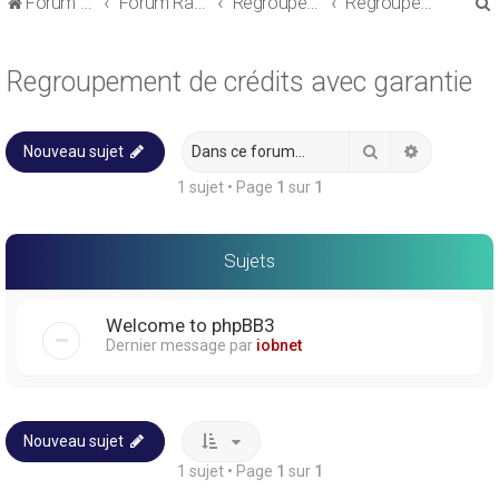
Forum de discussions sur le Regroupement de Crédits et le Rachat de Crédits
Forum Rachat de Crédits
Regroupement de crédits ou Rachat de Crédits pour Propriétaire
Regroupement de crédits avec garantie
Regroupement de crédits avec garantie
Rechercher
Recherche
Nouveau sujet
r
1 sujet • Page
1
sur
1
Sujets
r
Welcome to phpBB3
Dernier message par
iobnet
Nouveau sujet
1 sujet • Page
1
sur
1