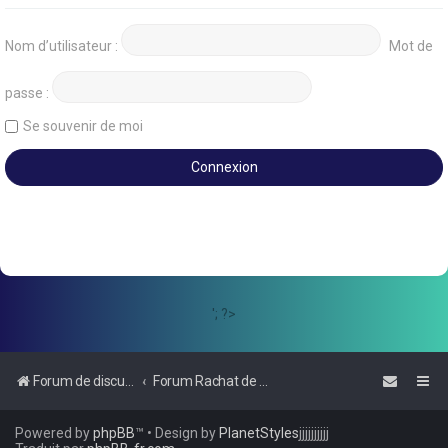
Nom d’utilisateur :
Mot de
passe :
Se souvenir de moi
'; ?>
Forum de discussions sur le Regroupement de Crédits et le Rachat de Crédits
Forum Rachat de Crédits
Powered by
phpBB
™
• Design by
PlanetStyles
jjjjjjjjjj