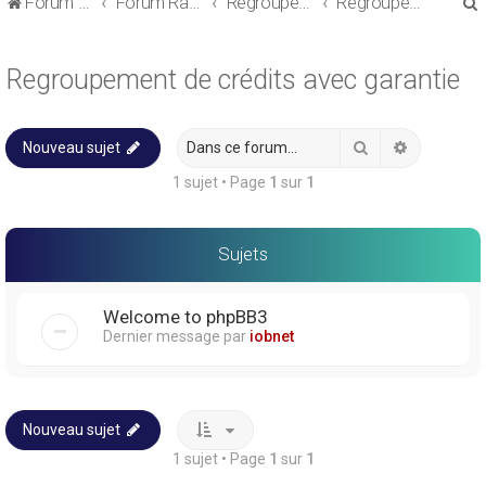
Forum de discussions sur le Regroupement de Crédits et le Rachat de Crédits
Forum Rachat de Crédits
Regroupement de crédits ou Rachat de Crédits pour Propriétaire
Regroupement de crédits avec garantie
Regroupement de crédits avec garantie
Rechercher
Recherche
Nouveau sujet
r
1 sujet • Page
1
sur
1
Sujets
r
Welcome to phpBB3
Dernier message par
iobnet
Nouveau sujet
1 sujet • Page
1
sur
1