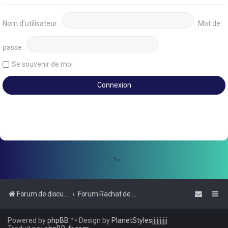
Nom d’utilisateur :
Mot de
passe :
Se souvenir de moi
'; ?>
Forum de discussions sur le Regroupement de Crédits et le Rachat de Crédits
Forum Rachat de Crédits
Powered by
phpBB
™
• Design by
PlanetStyles
jjjjjjjjjj