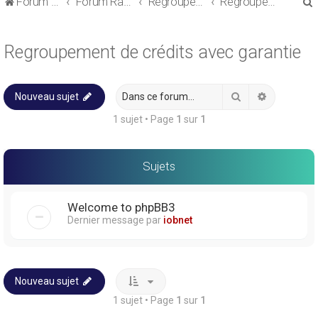
Forum de discussions sur le Regroupement de Crédits et le Rachat de Crédits
Forum Rachat de Crédits
Regroupement de crédits ou Rachat de Crédits pour Propriétaire
Regroupement de crédits avec garantie
Regroupement de crédits avec garantie
Rechercher
Recherche
Nouveau sujet
r
1 sujet • Page
1
sur
1
Sujets
r
Welcome to phpBB3
Dernier message par
iobnet
Nouveau sujet
1 sujet • Page
1
sur
1