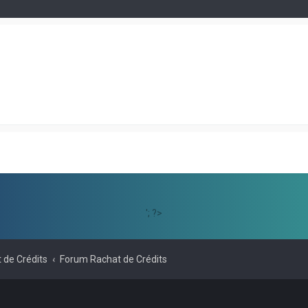
'; ?>
 de Crédits
Forum Rachat de Crédits