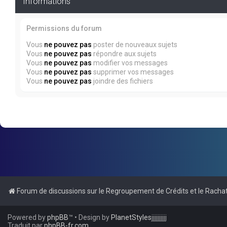
Informations
Permissions du forum
Vous
ne pouvez pas
poster de nouveaux sujets
Vous
ne pouvez pas
répondre aux sujets
Vous
ne pouvez pas
modifier vos messages
Vous
ne pouvez pas
supprimer vos messages
Vous
ne pouvez pas
joindre des fichiers
Forum de discussions sur le Regroupement de Crédits et le Rachat
Powered by
phpBB
™
• Design by
PlanetStyles
jjjjjjjjjj
Traduit par
phpBB-fr.com