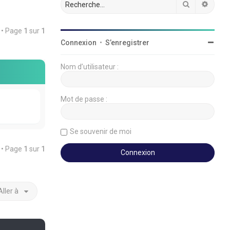
Rechercher
Reche
t • Page
1
sur
1
Connexion
•
S’enregistrer
Nom d’utilisateur :
Mot de passe :
Se souvenir de moi
t • Page
1
sur
1
Aller à