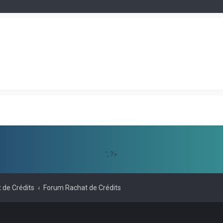
'; ?>
 de Crédits
Forum Rachat de Crédits