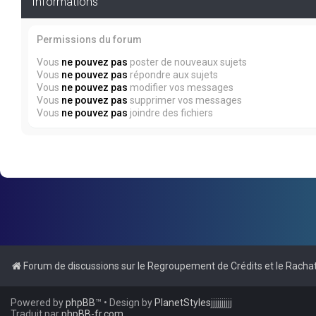
Informations
Permissions du forum
Vous
ne pouvez pas
poster de nouveaux sujets
Vous
ne pouvez pas
répondre aux sujets
Vous
ne pouvez pas
modifier vos messages
Vous
ne pouvez pas
supprimer vos messages
Vous
ne pouvez pas
joindre des fichiers
Forum de discussions sur le Regroupement de Crédits et le Rachat
Powered by
phpBB
™
• Design by
PlanetStyles
jjjjjjjjjj
Traduit par
phpBB-fr.com