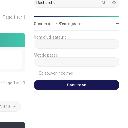
Rechercher
Reche
t • Page
1
sur
1
Connexion
•
S’enregistrer
Nom d’utilisateur :
Mot de passe :
Se souvenir de moi
t • Page
1
sur
1
Aller à