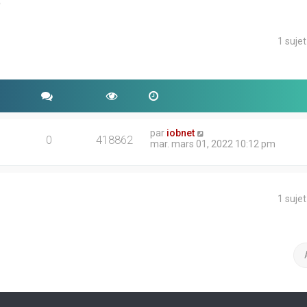
e
1 suje
che avancée
par
iobnet
0
418862
mar. mars 01, 2022 10:12 pm
1 suje