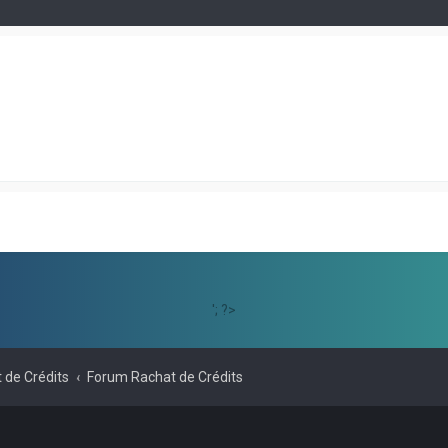
'; ?>
 de Crédits
Forum Rachat de Crédits