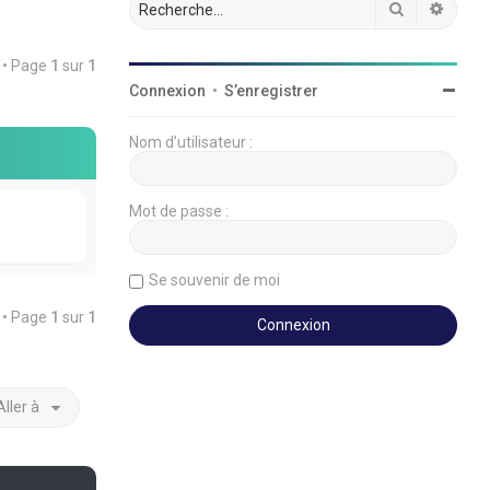
Rechercher
Reche
t • Page
1
sur
1
Connexion
•
S’enregistrer
Nom d’utilisateur :
Mot de passe :
Se souvenir de moi
t • Page
1
sur
1
Aller à