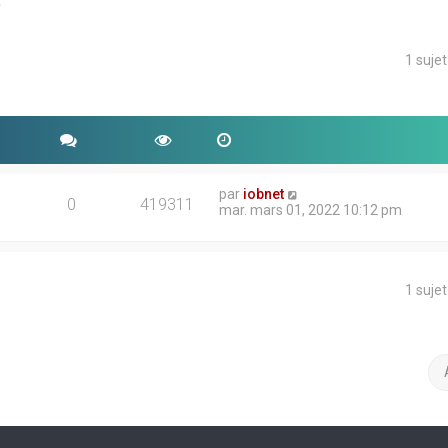
e
1 suje
che avancée
par
iobnet
0
419311
mar. mars 01, 2022 10:12 pm
1 suje