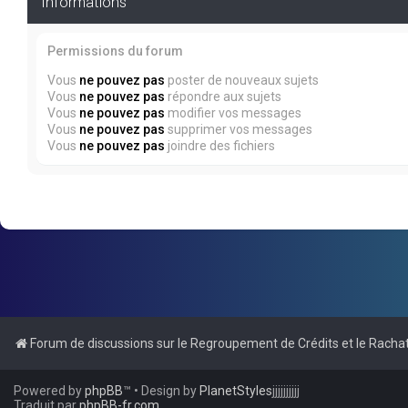
Informations
Permissions du forum
Vous
ne pouvez pas
poster de nouveaux sujets
Vous
ne pouvez pas
répondre aux sujets
Vous
ne pouvez pas
modifier vos messages
Vous
ne pouvez pas
supprimer vos messages
Vous
ne pouvez pas
joindre des fichiers
Forum de discussions sur le Regroupement de Crédits et le Rachat
Powered by
phpBB
™
• Design by
PlanetStyles
jjjjjjjjjj
Traduit par
phpBB-fr.com