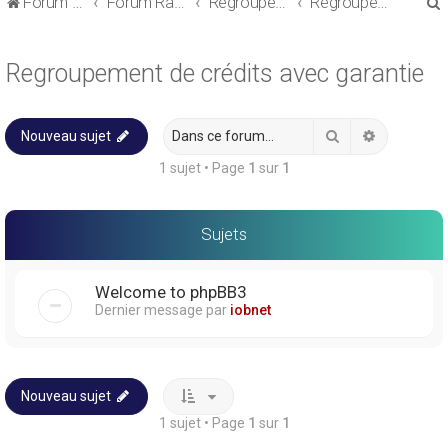
Forum de discussions sur le Regroupement de Crédits et le Rachat de Crédits
Forum Rachat de Crédits
Regroupement de crédits ou Rachat de Crédits pour Propriétaire
Regroupement de crédits avec garantie
Regroupement de crédits avec garantie
Rechercher
Recherche
Nouveau sujet
r
1 sujet • Page
1
sur
1
Sujets
r
Welcome to phpBB3
Dernier message par
iobnet
Nouveau sujet
1 sujet • Page
1
sur
1