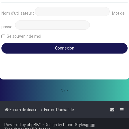
Nom d’utilisateur :
Mot de
passe :
Se souvenir de moi
'; ?>
Forum de discussions sur le Regroupement de Crédits et le Rachat de Crédits
Forum Rachat de Crédits
Powered by
phpBB
™
• Design by
PlanetStyles
jjjjjjjjjj