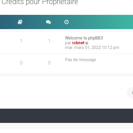
rédits pour Propriétaire
Welcome to phpBB3
1
1
V
par
iobnet
o
mar. mars 01, 2022 10:12 pm
i
r
Pas de message
l
0
0
e
d
e
r
n
i
e
r
m
e
s
s
a
g
e