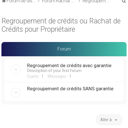
Forum de discussions sur le Regroupement de Crédits et le Rachat de Crédits
Forum Rachat de Crédits
Regroupement de crédits ou Rachat de Crédits pour Propriétaire
Regroupement de crédits ou Rachat de
Crédits pour Propriétaire
r
Forum
Regroupement de crédits avec garantie
Description of your first forum.
r
Sujets :
1
Messages :
1
Regroupement de crédits SANS garantie
Aller à