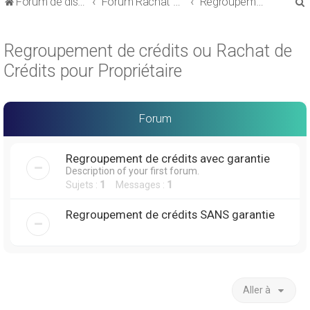
Forum de discussions sur le Regroupement de Crédits et le Rachat de Crédits
Forum Rachat de Crédits
Regroupement de crédits ou Rachat de Crédits pour Propriétaire
Regroupement de crédits ou Rachat de
Crédits pour Propriétaire
r
Forum
Regroupement de crédits avec garantie
Description of your first forum.
r
Sujets :
1
Messages :
1
Regroupement de crédits SANS garantie
Aller à