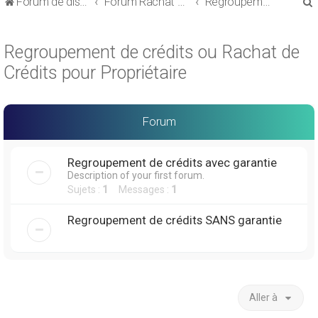
Forum de discussions sur le Regroupement de Crédits et le Rachat de Crédits
Forum Rachat de Crédits
Regroupement de crédits ou Rachat de Crédits pour Propriétaire
Regroupement de crédits ou Rachat de
Crédits pour Propriétaire
r
Forum
Regroupement de crédits avec garantie
Description of your first forum.
r
Sujets :
1
Messages :
1
Regroupement de crédits SANS garantie
Aller à