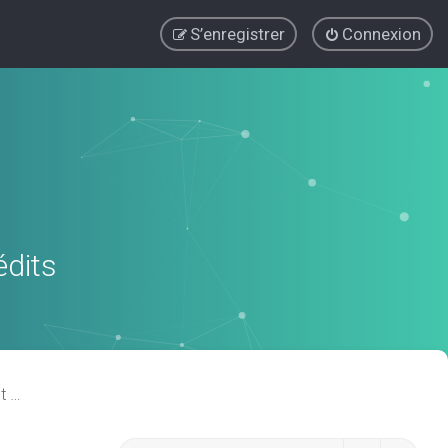
S’enregistrer
Connexion
édits
Regroupement de crédits ou Rachat de Crédits pour Propriétaire