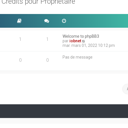
rédits pour Propriétaire
Welcome to phpBB3
1
1
V
par
iobnet
o
mar. mars 01, 2022 10:12 pm
i
r
Pas de message
l
0
0
e
d
e
r
n
i
e
r
m
e
s
s
a
g
e