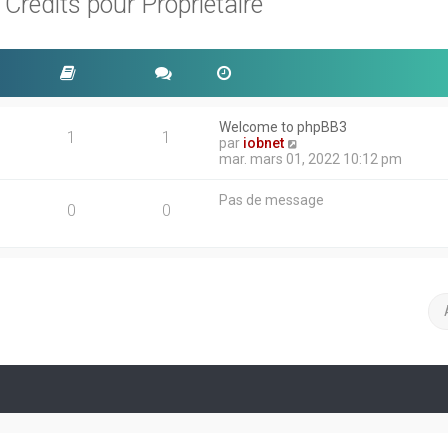
rédits pour Propriétaire
Welcome to phpBB3
1
1
V
par
iobnet
o
mar. mars 01, 2022 10:12 pm
i
r
Pas de message
l
0
0
e
d
e
r
n
i
e
r
m
e
s
s
a
g
e