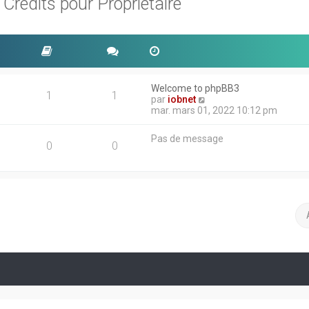
rédits pour Propriétaire
Welcome to phpBB3
1
1
V
par
iobnet
o
mar. mars 01, 2022 10:12 pm
i
r
Pas de message
l
0
0
e
d
e
r
n
i
e
r
m
e
s
s
a
g
e