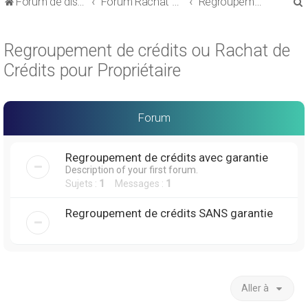
Forum de discussions sur le Regroupement de Crédits et le Rachat de Crédits
Forum Rachat de Crédits
Regroupement de crédits ou Rachat de Crédits pour Propriétaire
Regroupement de crédits ou Rachat de
Crédits pour Propriétaire
r
Forum
Regroupement de crédits avec garantie
Description of your first forum.
r
Sujets :
1
Messages :
1
Regroupement de crédits SANS garantie
Aller à