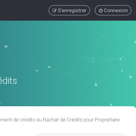
S’enregistrer
Connexion
édits
ent de crédits ou Rachat de Crédits pour Propriétaire