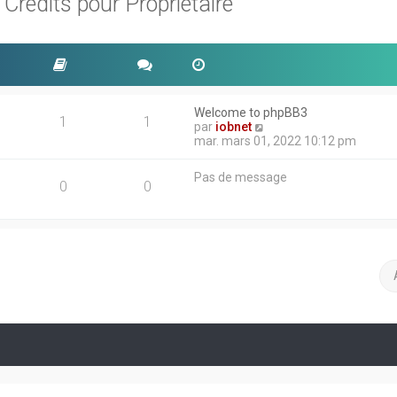
rédits pour Propriétaire
Welcome to phpBB3
1
1
V
par
iobnet
o
mar. mars 01, 2022 10:12 pm
i
r
Pas de message
l
0
0
e
d
e
r
n
i
e
r
m
e
s
s
a
g
e