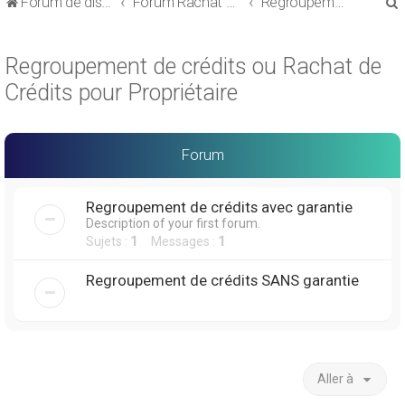
Forum de discussions sur le Regroupement de Crédits et le Rachat de Crédits
Forum Rachat de Crédits
Regroupement de crédits ou Rachat de Crédits pour Propriétaire
Regroupement de crédits ou Rachat de
Crédits pour Propriétaire
r
Forum
Regroupement de crédits avec garantie
Description of your first forum.
r
Sujets :
1
Messages :
1
Regroupement de crédits SANS garantie
Aller à