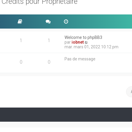
rédits pour Propriétaire
Welcome to phpBB3
1
1
V
par
iobnet
o
mar. mars 01, 2022 10:12 pm
i
r
Pas de message
l
0
0
e
d
e
r
n
i
e
r
m
e
s
s
a
g
e