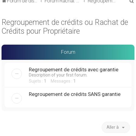
Forum de discussions sur le Regroupement de Crédits et le Rachat de Crédits
Forum Rachat de Crédits
Regroupement de crédits ou Rachat de Crédits pour Propriétaire
Regroupement de crédits ou Rachat de
Crédits pour Propriétaire
r
Forum
Regroupement de crédits avec garantie
Description of your first forum.
r
Sujets :
1
Messages :
1
Regroupement de crédits SANS garantie
Aller à