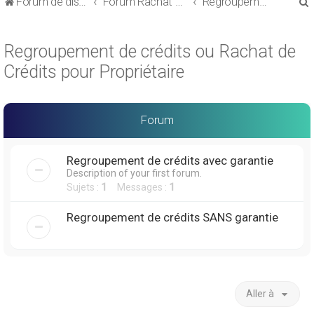
Forum de discussions sur le Regroupement de Crédits et le Rachat de Crédits
Forum Rachat de Crédits
Regroupement de crédits ou Rachat de Crédits pour Propriétaire
Regroupement de crédits ou Rachat de
Crédits pour Propriétaire
r
Forum
Regroupement de crédits avec garantie
Description of your first forum.
r
Sujets :
1
Messages :
1
Regroupement de crédits SANS garantie
Aller à