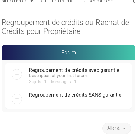
Forum de discussions sur le Regroupement de Crédits et le Rachat de Crédits
Forum Rachat de Crédits
Regroupement de crédits ou Rachat de Crédits pour Propriétaire
Regroupement de crédits ou Rachat de
Crédits pour Propriétaire
r
Forum
Regroupement de crédits avec garantie
Description of your first forum.
r
Sujets :
1
Messages :
1
Regroupement de crédits SANS garantie
Aller à