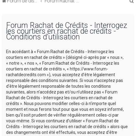
Forum de discussions sur le Regroupement de Crédits et le Rachat de Crédits
Forum Rachat de Crédits
Forum Rachat de Crédits - Interrogez
les courtiers en rachat de crédits -
Conditions d’utilisation
r
En accédant à « Forum Rachat de Crédits - Interrogez les
courtiers en rachat de crédits » (désigné ci-après par « nous »,
« notre », « nos », « Forum Rachat de Crédits - Interrogez les
courtiers en rachat de crédits », « https://www.forum-
rachatdecredits.com »), vous acceptez d’être légalement
r
responsable des conditions suivantes. Si vous n’acceptez pas
d’être légalement responsable de toutes les conditions
suivantes, alors n’accédez pas et/ou n’utilisez pas « Forum
Rachat de Crédits - Interrogez les courtiers en rachat de
crédits ». Nous pouvons modifier celles-ci à n’importe quel
moment et nous ferons tout pour que vous en soyez informé,
bien qu’il soit prudent de vérifier régulièrement celles-ci par
vous-même. Si vous continuez d’utiliser « Forum Rachat de
Crédits - Interrogez les courtiers en rachat de crédits » alors que
des changements ont été effectués, vous acceptez d’être