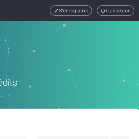
S’enregistrer
Connexion
édits