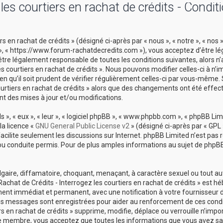
es courtiers en rachat de crédits - Condit
 en rachat de crédits » (désigné ci-après par « nous », « notre », « nos 
ts », « https://www.forum-rachatdecredits.com »), vous acceptez d’être 
être légalement responsable de toutes les conditions suivantes, alors n
es courtiers en rachat de crédits ». Nous pouvons modifier celles-ci à n’i
 qu’il soit prudent de vérifier régulièrement celles-ci par vous-même. 
courtiers en rachat de crédits » alors que des changements ont été effec
t des mises à jour et/ou modifications.
», « eux », « leur », « logiciel phpBB », « www.phpbb.com », « phpBB Limi
la licence «
GNU General Public License v2
» (désigné ci-après par « GPL 
 facilite seulement les discussions sur Internet. phpBB Limited n’est pas
conduite permis. Pour de plus amples informations au sujet de phpBB,
lgaire, diffamatoire, choquant, menaçant, à caractère sexuel ou tout a
Rachat de Crédits - Interrogez les courtiers en rachat de crédits » est h
ement immédiat et permanent, avec une notification à votre fournisseur 
 les messages sont enregistrées pour aider au renforcement de ces cond
s en rachat de crédits » supprime, modifie, déplace ou verrouille n’impo
ue membre, vous acceptez que toutes les informations que vous avez sai