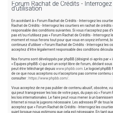
Forum Rachat de Crédits - Interrogez l
d’utilisation
En accédant à « Forum Rachat de Crédits - Interrogez les courtiers
Rachat de Crédits - Interrogez les courtiers en rachat de crédi
responsable des conditions suivantes. Si vous n’acceptez pas d’
pas et/ou n’utilisez pas « Forum Rachat de Crédits - Interrogez l
moment et nous ferons tout pour que vous en soyez informé, bien
continuez d’utiliser « Forum Rachat de Crédits - Interrogez les 
acceptez d’être légalement responsable des conditions découlan
Nos forums sont développés par phpBB (désigné ci-après par « ils 
« Équipes phpBB ») qui est un script libre de forum, déclaré sous 
peut être téléchargé depuis
www.phpbb.com
. Le logiciel phpBB
de ce que nous acceptons ou n’acceptons pas comme contenu ou 
consulter :
https://www.phpbb.com/
.
Vous acceptez de ne pas publier de contenu abusif, obscène, vu
qui peut transgresser les lois de votre pays, du pays où « Forum 
les lois internationales. Le faire peut vous mener à un banniss
Internet si nous le jugeons nécessaire. Les adresses IP de tous
acceptez que « Forum Rachat de Crédits - Interrogez les courtier
sujet lorsque nous estimons que cela est nécessaire. En tant q