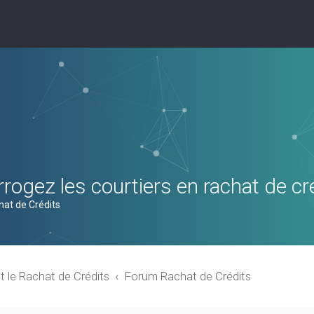
rogez les courtiers en rachat de cr
hat de Crédits
t le Rachat de Crédits
Forum Rachat de Crédits