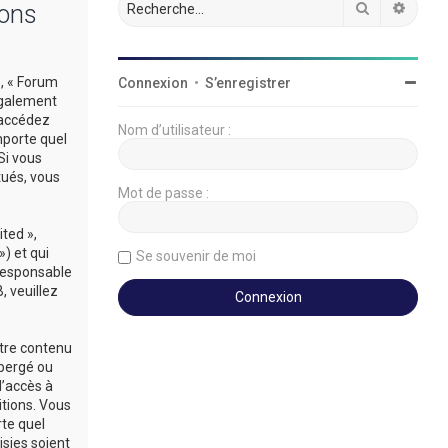
Rechercher
Reche
ions
», « Forum
Connexion
•
S’enregistrer
légalement
’accédez
Nom d’utilisateur :
mporte quel
Si vous
tués, vous
Mot de passe :
ted »,
») et qui
Se souvenir de moi
 responsable
 veuillez
utre contenu
ébergé ou
d’accès à
itions. Vous
rte quel
sies soient