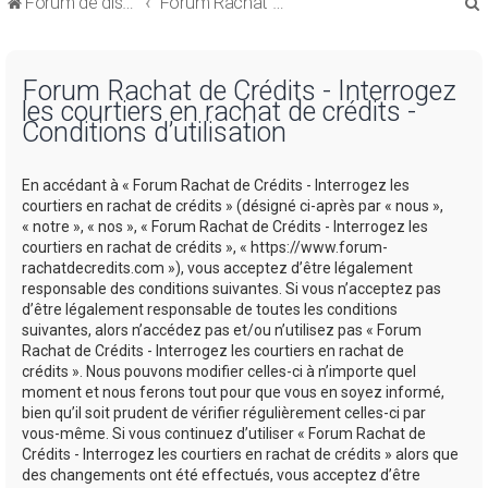
Forum de discussions sur le Regroupement de Crédits et le Rachat de Crédits
Forum Rachat de Crédits
Forum Rachat de Crédits - Interrogez
les courtiers en rachat de crédits -
Conditions d’utilisation
r
En accédant à « Forum Rachat de Crédits - Interrogez les
courtiers en rachat de crédits » (désigné ci-après par « nous »,
« notre », « nos », « Forum Rachat de Crédits - Interrogez les
courtiers en rachat de crédits », « https://www.forum-
rachatdecredits.com »), vous acceptez d’être légalement
r
responsable des conditions suivantes. Si vous n’acceptez pas
d’être légalement responsable de toutes les conditions
suivantes, alors n’accédez pas et/ou n’utilisez pas « Forum
Rachat de Crédits - Interrogez les courtiers en rachat de
crédits ». Nous pouvons modifier celles-ci à n’importe quel
moment et nous ferons tout pour que vous en soyez informé,
bien qu’il soit prudent de vérifier régulièrement celles-ci par
vous-même. Si vous continuez d’utiliser « Forum Rachat de
Crédits - Interrogez les courtiers en rachat de crédits » alors que
des changements ont été effectués, vous acceptez d’être