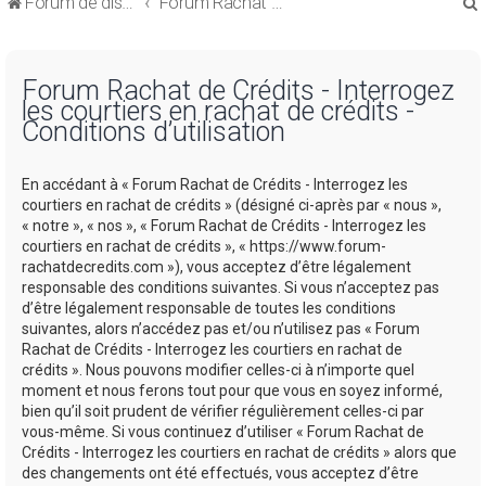
Forum de discussions sur le Regroupement de Crédits et le Rachat de Crédits
Forum Rachat de Crédits
Forum Rachat de Crédits - Interrogez
les courtiers en rachat de crédits -
Conditions d’utilisation
r
En accédant à « Forum Rachat de Crédits - Interrogez les
courtiers en rachat de crédits » (désigné ci-après par « nous »,
« notre », « nos », « Forum Rachat de Crédits - Interrogez les
courtiers en rachat de crédits », « https://www.forum-
rachatdecredits.com »), vous acceptez d’être légalement
r
responsable des conditions suivantes. Si vous n’acceptez pas
d’être légalement responsable de toutes les conditions
suivantes, alors n’accédez pas et/ou n’utilisez pas « Forum
Rachat de Crédits - Interrogez les courtiers en rachat de
crédits ». Nous pouvons modifier celles-ci à n’importe quel
moment et nous ferons tout pour que vous en soyez informé,
bien qu’il soit prudent de vérifier régulièrement celles-ci par
vous-même. Si vous continuez d’utiliser « Forum Rachat de
Crédits - Interrogez les courtiers en rachat de crédits » alors que
des changements ont été effectués, vous acceptez d’être