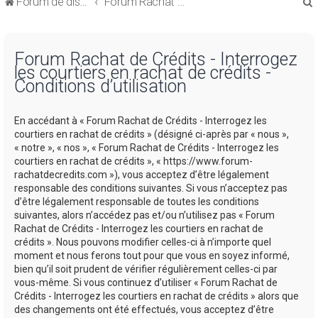
Forum de discussions sur le Regroupement de Crédits et le Rachat de Crédits
Forum Rachat de Crédits
Forum Rachat de Crédits - Interrogez
les courtiers en rachat de crédits -
Conditions d’utilisation
r
En accédant à « Forum Rachat de Crédits - Interrogez les
courtiers en rachat de crédits » (désigné ci-après par « nous »,
« notre », « nos », « Forum Rachat de Crédits - Interrogez les
courtiers en rachat de crédits », « https://www.forum-
rachatdecredits.com »), vous acceptez d’être légalement
r
responsable des conditions suivantes. Si vous n’acceptez pas
d’être légalement responsable de toutes les conditions
suivantes, alors n’accédez pas et/ou n’utilisez pas « Forum
Rachat de Crédits - Interrogez les courtiers en rachat de
crédits ». Nous pouvons modifier celles-ci à n’importe quel
moment et nous ferons tout pour que vous en soyez informé,
bien qu’il soit prudent de vérifier régulièrement celles-ci par
vous-même. Si vous continuez d’utiliser « Forum Rachat de
Crédits - Interrogez les courtiers en rachat de crédits » alors que
des changements ont été effectués, vous acceptez d’être