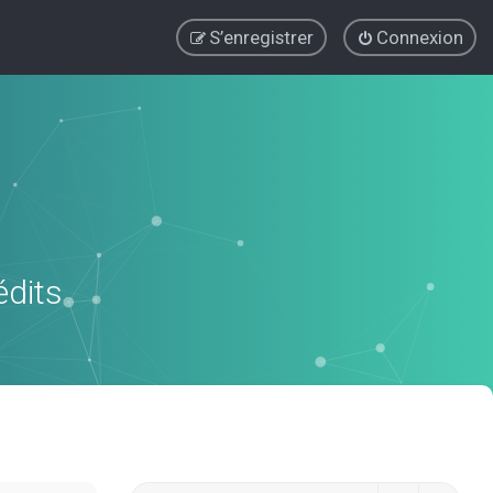
S’enregistrer
Connexion
édits