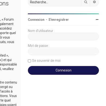
Rechercher
Reche
ions
», « Forum
Connexion
•
S’enregistrer
légalement
’accédez
Nom d’utilisateur :
mporte quel
Si vous
tués, vous
Mot de passe :
ted »,
») et qui
Se souvenir de moi
 responsable
 veuillez
utre contenu
ébergé ou
d’accès à
itions. Vous
rte quel
sies soient