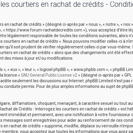
es courtiers en rachat de crédits - Condit
 en rachat de crédits » (désigné ci-après par « nous », « notre », « nos 
ts », « https://www.forum-rachatdecredits.com »), vous acceptez d’être 
être légalement responsable de toutes les conditions suivantes, alors n
es courtiers en rachat de crédits ». Nous pouvons modifier celles-ci à n’i
 qu’il soit prudent de vérifier régulièrement celles-ci par vous-même. 
courtiers en rachat de crédits » alors que des changements ont été effec
t des mises à jour et/ou modifications.
», « eux », « leur », « logiciel phpBB », « www.phpbb.com », « phpBB Limi
la licence «
GNU General Public License v2
» (désigné ci-après par « GPL 
 facilite seulement les discussions sur Internet. phpBB Limited n’est pas
conduite permis. Pour de plus amples informations au sujet de phpBB,
lgaire, diffamatoire, choquant, menaçant, à caractère sexuel ou tout a
Rachat de Crédits - Interrogez les courtiers en rachat de crédits » est h
ement immédiat et permanent, avec une notification à votre fournisseur 
 les messages sont enregistrées pour aider au renforcement de ces cond
s en rachat de crédits » supprime, modifie, déplace ou verrouille n’impo
ue membre, vous acceptez que toutes les informations que vous avez sai