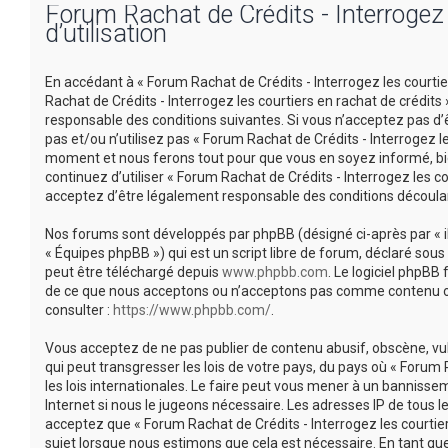
Forum Rachat de Crédits - Interrogez l
d’utilisation
En accédant à « Forum Rachat de Crédits - Interrogez les courtiers
Rachat de Crédits - Interrogez les courtiers en rachat de crédi
responsable des conditions suivantes. Si vous n’acceptez pas d’
pas et/ou n’utilisez pas « Forum Rachat de Crédits - Interrogez l
moment et nous ferons tout pour que vous en soyez informé, bien
continuez d’utiliser « Forum Rachat de Crédits - Interrogez les 
acceptez d’être légalement responsable des conditions découlan
Nos forums sont développés par phpBB (désigné ci-après par « ils 
« Équipes phpBB ») qui est un script libre de forum, déclaré sous 
peut être téléchargé depuis
www.phpbb.com
. Le logiciel phpBB
de ce que nous acceptons ou n’acceptons pas comme contenu ou 
consulter :
https://www.phpbb.com/
.
Vous acceptez de ne pas publier de contenu abusif, obscène, vu
qui peut transgresser les lois de votre pays, du pays où « Forum 
les lois internationales. Le faire peut vous mener à un banniss
Internet si nous le jugeons nécessaire. Les adresses IP de tous
acceptez que « Forum Rachat de Crédits - Interrogez les courtier
sujet lorsque nous estimons que cela est nécessaire. En tant q