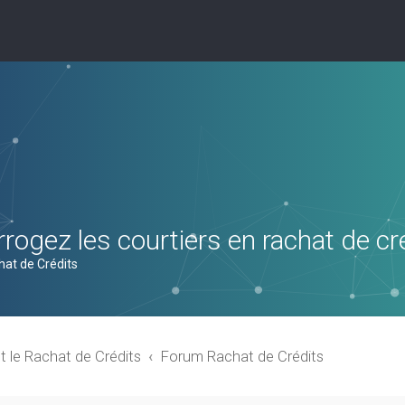
rogez les courtiers en rachat de cr
hat de Crédits
t le Rachat de Crédits
Forum Rachat de Crédits