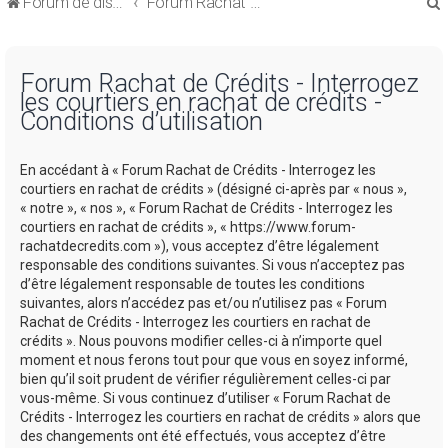
Forum de discussions sur le Regroupement de Crédits et le Rachat de Crédits
Forum Rachat de Crédits
Forum Rachat de Crédits - Interrogez
les courtiers en rachat de crédits -
Conditions d’utilisation
r
En accédant à « Forum Rachat de Crédits - Interrogez les
courtiers en rachat de crédits » (désigné ci-après par « nous »,
« notre », « nos », « Forum Rachat de Crédits - Interrogez les
courtiers en rachat de crédits », « https://www.forum-
rachatdecredits.com »), vous acceptez d’être légalement
r
responsable des conditions suivantes. Si vous n’acceptez pas
d’être légalement responsable de toutes les conditions
suivantes, alors n’accédez pas et/ou n’utilisez pas « Forum
Rachat de Crédits - Interrogez les courtiers en rachat de
crédits ». Nous pouvons modifier celles-ci à n’importe quel
moment et nous ferons tout pour que vous en soyez informé,
bien qu’il soit prudent de vérifier régulièrement celles-ci par
vous-même. Si vous continuez d’utiliser « Forum Rachat de
Crédits - Interrogez les courtiers en rachat de crédits » alors que
des changements ont été effectués, vous acceptez d’être