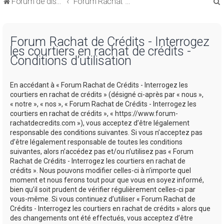
Forum de discussions sur le Regroupement de Crédits et le Rachat de Crédits
Forum Rachat de Crédits
Forum Rachat de Crédits - Interrogez
les courtiers en rachat de crédits -
Conditions d’utilisation
r
En accédant à « Forum Rachat de Crédits - Interrogez les
courtiers en rachat de crédits » (désigné ci-après par « nous »,
« notre », « nos », « Forum Rachat de Crédits - Interrogez les
courtiers en rachat de crédits », « https://www.forum-
rachatdecredits.com »), vous acceptez d’être légalement
r
responsable des conditions suivantes. Si vous n’acceptez pas
d’être légalement responsable de toutes les conditions
suivantes, alors n’accédez pas et/ou n’utilisez pas « Forum
Rachat de Crédits - Interrogez les courtiers en rachat de
crédits ». Nous pouvons modifier celles-ci à n’importe quel
moment et nous ferons tout pour que vous en soyez informé,
bien qu’il soit prudent de vérifier régulièrement celles-ci par
vous-même. Si vous continuez d’utiliser « Forum Rachat de
Crédits - Interrogez les courtiers en rachat de crédits » alors que
des changements ont été effectués, vous acceptez d’être