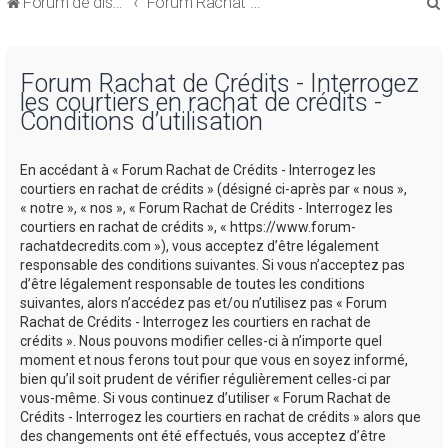
Forum de discussions sur le Regroupement de Crédits et le Rachat de Crédits
Forum Rachat de Crédits
Forum Rachat de Crédits - Interrogez
les courtiers en rachat de crédits -
Conditions d’utilisation
r
En accédant à « Forum Rachat de Crédits - Interrogez les
courtiers en rachat de crédits » (désigné ci-après par « nous »,
« notre », « nos », « Forum Rachat de Crédits - Interrogez les
courtiers en rachat de crédits », « https://www.forum-
rachatdecredits.com »), vous acceptez d’être légalement
r
responsable des conditions suivantes. Si vous n’acceptez pas
d’être légalement responsable de toutes les conditions
suivantes, alors n’accédez pas et/ou n’utilisez pas « Forum
Rachat de Crédits - Interrogez les courtiers en rachat de
crédits ». Nous pouvons modifier celles-ci à n’importe quel
moment et nous ferons tout pour que vous en soyez informé,
bien qu’il soit prudent de vérifier régulièrement celles-ci par
vous-même. Si vous continuez d’utiliser « Forum Rachat de
Crédits - Interrogez les courtiers en rachat de crédits » alors que
des changements ont été effectués, vous acceptez d’être