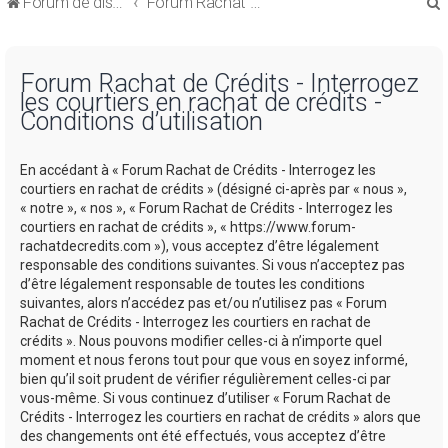
Forum de discussions sur le Regroupement de Crédits et le Rachat de Crédits
Forum Rachat de Crédits
Forum Rachat de Crédits - Interrogez
les courtiers en rachat de crédits -
Conditions d’utilisation
r
En accédant à « Forum Rachat de Crédits - Interrogez les
courtiers en rachat de crédits » (désigné ci-après par « nous »,
« notre », « nos », « Forum Rachat de Crédits - Interrogez les
courtiers en rachat de crédits », « https://www.forum-
rachatdecredits.com »), vous acceptez d’être légalement
r
responsable des conditions suivantes. Si vous n’acceptez pas
d’être légalement responsable de toutes les conditions
suivantes, alors n’accédez pas et/ou n’utilisez pas « Forum
Rachat de Crédits - Interrogez les courtiers en rachat de
crédits ». Nous pouvons modifier celles-ci à n’importe quel
moment et nous ferons tout pour que vous en soyez informé,
bien qu’il soit prudent de vérifier régulièrement celles-ci par
vous-même. Si vous continuez d’utiliser « Forum Rachat de
Crédits - Interrogez les courtiers en rachat de crédits » alors que
des changements ont été effectués, vous acceptez d’être