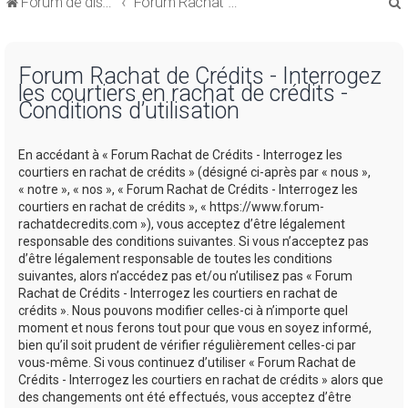
Forum de discussions sur le Regroupement de Crédits et le Rachat de Crédits
Forum Rachat de Crédits
Forum Rachat de Crédits - Interrogez
les courtiers en rachat de crédits -
Conditions d’utilisation
r
En accédant à « Forum Rachat de Crédits - Interrogez les
courtiers en rachat de crédits » (désigné ci-après par « nous »,
« notre », « nos », « Forum Rachat de Crédits - Interrogez les
courtiers en rachat de crédits », « https://www.forum-
rachatdecredits.com »), vous acceptez d’être légalement
r
responsable des conditions suivantes. Si vous n’acceptez pas
d’être légalement responsable de toutes les conditions
suivantes, alors n’accédez pas et/ou n’utilisez pas « Forum
Rachat de Crédits - Interrogez les courtiers en rachat de
crédits ». Nous pouvons modifier celles-ci à n’importe quel
moment et nous ferons tout pour que vous en soyez informé,
bien qu’il soit prudent de vérifier régulièrement celles-ci par
vous-même. Si vous continuez d’utiliser « Forum Rachat de
Crédits - Interrogez les courtiers en rachat de crédits » alors que
des changements ont été effectués, vous acceptez d’être