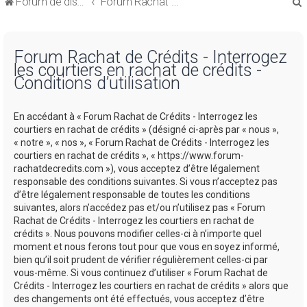
Forum de discussions sur le Regroupement de Crédits et le Rachat de Crédits
Forum Rachat de Crédits
Forum Rachat de Crédits - Interrogez
les courtiers en rachat de crédits -
Conditions d’utilisation
r
En accédant à « Forum Rachat de Crédits - Interrogez les
courtiers en rachat de crédits » (désigné ci-après par « nous »,
« notre », « nos », « Forum Rachat de Crédits - Interrogez les
courtiers en rachat de crédits », « https://www.forum-
rachatdecredits.com »), vous acceptez d’être légalement
r
responsable des conditions suivantes. Si vous n’acceptez pas
d’être légalement responsable de toutes les conditions
suivantes, alors n’accédez pas et/ou n’utilisez pas « Forum
Rachat de Crédits - Interrogez les courtiers en rachat de
crédits ». Nous pouvons modifier celles-ci à n’importe quel
moment et nous ferons tout pour que vous en soyez informé,
bien qu’il soit prudent de vérifier régulièrement celles-ci par
vous-même. Si vous continuez d’utiliser « Forum Rachat de
Crédits - Interrogez les courtiers en rachat de crédits » alors que
des changements ont été effectués, vous acceptez d’être