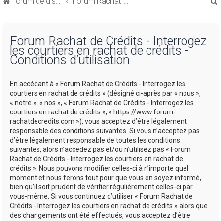
Forum de discussions sur le Regroupement de Crédits et le Rachat de Crédits
Forum Rachat de Crédits
Forum Rachat de Crédits - Interrogez
les courtiers en rachat de crédits -
Conditions d’utilisation
r
En accédant à « Forum Rachat de Crédits - Interrogez les
courtiers en rachat de crédits » (désigné ci-après par « nous »,
« notre », « nos », « Forum Rachat de Crédits - Interrogez les
courtiers en rachat de crédits », « https://www.forum-
rachatdecredits.com »), vous acceptez d’être légalement
r
responsable des conditions suivantes. Si vous n’acceptez pas
d’être légalement responsable de toutes les conditions
suivantes, alors n’accédez pas et/ou n’utilisez pas « Forum
Rachat de Crédits - Interrogez les courtiers en rachat de
crédits ». Nous pouvons modifier celles-ci à n’importe quel
moment et nous ferons tout pour que vous en soyez informé,
bien qu’il soit prudent de vérifier régulièrement celles-ci par
vous-même. Si vous continuez d’utiliser « Forum Rachat de
Crédits - Interrogez les courtiers en rachat de crédits » alors que
des changements ont été effectués, vous acceptez d’être