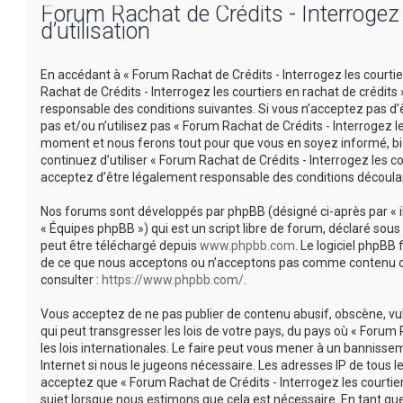
Forum Rachat de Crédits - Interrogez l
d’utilisation
En accédant à « Forum Rachat de Crédits - Interrogez les courtiers
Rachat de Crédits - Interrogez les courtiers en rachat de crédi
responsable des conditions suivantes. Si vous n’acceptez pas d’
pas et/ou n’utilisez pas « Forum Rachat de Crédits - Interrogez l
moment et nous ferons tout pour que vous en soyez informé, bien
continuez d’utiliser « Forum Rachat de Crédits - Interrogez les 
acceptez d’être légalement responsable des conditions découlan
Nos forums sont développés par phpBB (désigné ci-après par « ils 
« Équipes phpBB ») qui est un script libre de forum, déclaré sous 
peut être téléchargé depuis
www.phpbb.com
. Le logiciel phpBB
de ce que nous acceptons ou n’acceptons pas comme contenu ou 
consulter :
https://www.phpbb.com/
.
Vous acceptez de ne pas publier de contenu abusif, obscène, vu
qui peut transgresser les lois de votre pays, du pays où « Forum 
les lois internationales. Le faire peut vous mener à un banniss
Internet si nous le jugeons nécessaire. Les adresses IP de tous
acceptez que « Forum Rachat de Crédits - Interrogez les courtier
sujet lorsque nous estimons que cela est nécessaire. En tant q