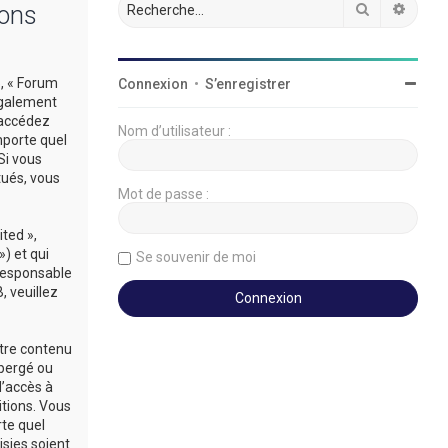
Rechercher
Reche
ions
», « Forum
Connexion
•
S’enregistrer
légalement
’accédez
Nom d’utilisateur :
mporte quel
Si vous
tués, vous
Mot de passe :
ted »,
») et qui
Se souvenir de moi
 responsable
 veuillez
utre contenu
ébergé ou
d’accès à
itions. Vous
rte quel
sies soient