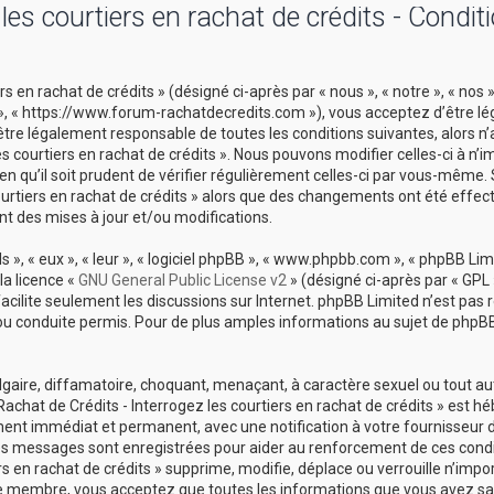
es courtiers en rachat de crédits - Condit
 en rachat de crédits » (désigné ci-après par « nous », « notre », « nos 
ts », « https://www.forum-rachatdecredits.com »), vous acceptez d’être 
être légalement responsable de toutes les conditions suivantes, alors n
es courtiers en rachat de crédits ». Nous pouvons modifier celles-ci à n’i
 qu’il soit prudent de vérifier régulièrement celles-ci par vous-même. 
courtiers en rachat de crédits » alors que des changements ont été effec
t des mises à jour et/ou modifications.
», « eux », « leur », « logiciel phpBB », « www.phpbb.com », « phpBB Limi
la licence «
GNU General Public License v2
» (désigné ci-après par « GPL 
 facilite seulement les discussions sur Internet. phpBB Limited n’est pas
conduite permis. Pour de plus amples informations au sujet de phpBB,
lgaire, diffamatoire, choquant, menaçant, à caractère sexuel ou tout a
Rachat de Crédits - Interrogez les courtiers en rachat de crédits » est h
ement immédiat et permanent, avec une notification à votre fournisseur 
 les messages sont enregistrées pour aider au renforcement de ces cond
s en rachat de crédits » supprime, modifie, déplace ou verrouille n’impo
ue membre, vous acceptez que toutes les informations que vous avez sai