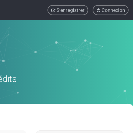
S’enregistrer
Connexion
édits