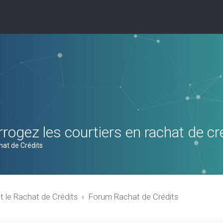
rogez les courtiers en rachat de cr
hat de Crédits
t le Rachat de Crédits
Forum Rachat de Crédits