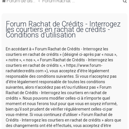
Forum de discussions sur le Regroupement de Crédits et le Rachat de Crédits
Forum Rachat de Crédits
Forum Rachat de Crédits - Interrogez
les courtiers en rachat de crédits -
Conditions d’utilisation
r
En accédant à « Forum Rachat de Crédits - Interrogez les
courtiers en rachat de crédits » (désigné ci-après par « nous »,
« notre », « nos », « Forum Rachat de Crédits - Interrogez les
courtiers en rachat de crédits », « https://www.forum-
rachatdecredits.com »), vous acceptez d’être légalement
r
responsable des conditions suivantes. Si vous n’acceptez pas
d’être légalement responsable de toutes les conditions
suivantes, alors n’accédez pas et/ou n’utilisez pas « Forum
Rachat de Crédits - Interrogez les courtiers en rachat de
crédits ». Nous pouvons modifier celles-ci à n’importe quel
moment et nous ferons tout pour que vous en soyez informé,
bien qu’il soit prudent de vérifier régulièrement celles-ci par
vous-même. Si vous continuez d’utiliser « Forum Rachat de
Crédits - Interrogez les courtiers en rachat de crédits » alors que
des changements ont été effectués, vous acceptez d’être