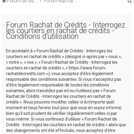
Forum de discussions sur le Regroupement de Crédits et le Rachat de Crédits
Forum Rachat de Crédits
Forum Rachat de Crédits - Interrogez
les courtiers en rachat de crédits -
Conditions d’utilisation
r
En accédant à « Forum Rachat de Crédits - Interrogez les
courtiers en rachat de crédits » (désigné ci-après par « nous »,
« notre », « nos », « Forum Rachat de Crédits - Interrogez les
courtiers en rachat de crédits », « https://www.forum-
rachatdecredits.com »), vous acceptez d’être légalement
r
responsable des conditions suivantes. Si vous n’acceptez pas
d’être légalement responsable de toutes les conditions
suivantes, alors n’accédez pas et/ou n’utilisez pas « Forum
Rachat de Crédits - Interrogez les courtiers en rachat de
crédits ». Nous pouvons modifier celles-ci à n’importe quel
moment et nous ferons tout pour que vous en soyez informé,
bien qu’il soit prudent de vérifier régulièrement celles-ci par
vous-même. Si vous continuez d’utiliser « Forum Rachat de
Crédits - Interrogez les courtiers en rachat de crédits » alors que
des changements ont été effectués, vous acceptez d’être